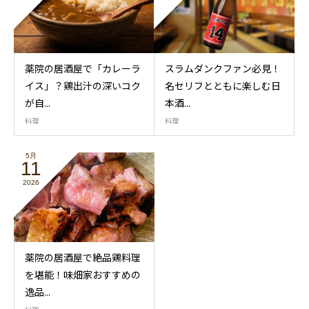
薬院の居酒屋で「カレーラ
スラムダンクファン必見！
イス」？鶏出汁の深いコク
名セリフとともに楽しむ日
が自...
本酒...
料理
料理
5月
11
2026
薬院の居酒屋で絶品鶏料理
を堪能！味畑家おすすめの
逸品...