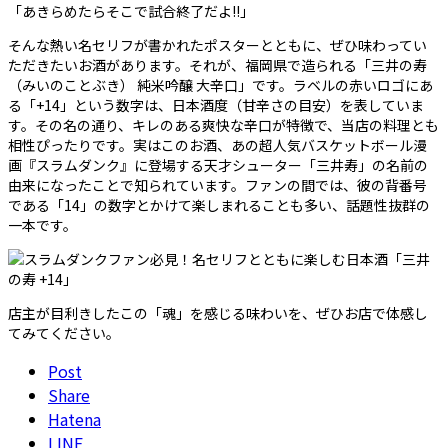
「あきらめたらそこで試合終了だよ!!」
そんな熱い名セリフが書かれたポスターとともに、ぜひ味わってい
ただきたいお酒があります。それが、福岡県で造られる「三井の寿
（みいのことぶき） 純米吟醸 大辛口」です。ラベルの赤いロゴにあ
る「+14」という数字は、日本酒度（甘辛さの目安）を表していま
す。その名の通り、キレのある爽快な辛口が特徴で、当店の料理とも
相性ぴったりです。実はこのお酒、あの超人気バスケットボール漫
画『スラムダンク』に登場する天才シューター「三井寿」の名前の
由来になったことで知られています。ファンの間では、彼の背番号
である「14」の数字とかけて楽しまれることも多い、話題性抜群の
一本です。
店主が目利きしたこの「魂」を感じる味わいを、ぜひお店で体感し
てみてください。
Post
Share
Hatena
LINE