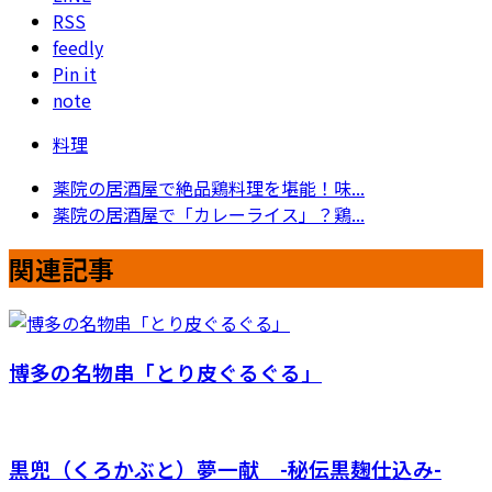
RSS
feedly
Pin it
note
料理
薬院の居酒屋で絶品鶏料理を堪能！味...
薬院の居酒屋で「カレーライス」？鶏...
関連記事
博多の名物串「とり皮ぐるぐる」
黒兜（くろかぶと）夢一献 -秘伝黒麹仕込み-