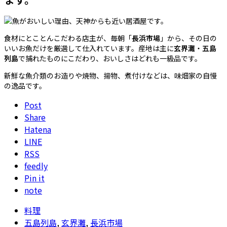
食材にとことんこだわる店主が、毎朝「
長浜市場
」から、その日の
いいお魚だけを厳選して仕入れています。産地は主に
玄界灘
・
五島
列島
で捕れたものにこだわり、おいしさはどれも一級品です。
新鮮な魚介類のお造りや焼物、揚物、煮付けなどは、味畑家の自慢
の逸品です。
Post
Share
Hatena
LINE
RSS
feedly
Pin it
note
料理
五島列島
,
玄界灘
,
長浜市場