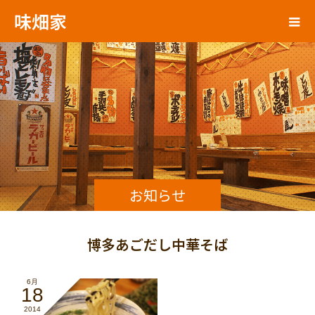
味畑家
お知らせ
博多あごだし中華そば
6月
18
2014