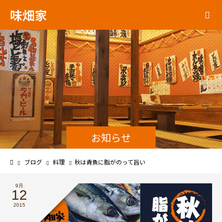
味畑家
お知らせ
ブログ
料理
秋は青魚に脂がのって旨い
9月
12
2015