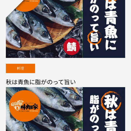
料理
秋は青魚に脂がのって旨い