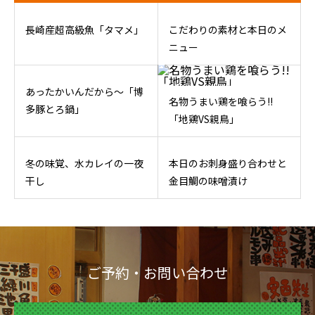
長崎産超高級魚「タマメ」
こだわりの素材と本日のメ
ニュー
あったかいんだから～「博
名物うまい鶏を喰らう!!
多豚とろ鍋」
「地鶏VS親鳥」
冬の味覚、水カレイの一夜
本日のお刺身盛り合わせと
干し
金目鯛の味噌漬け
ご予約・お問い合わせ