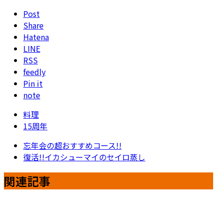
Post
Share
Hatena
LINE
RSS
feedly
Pin it
note
料理
15周年
忘年会の超おすすめコース!!
復活!!イカシューマイのセイロ蒸し
関連記事