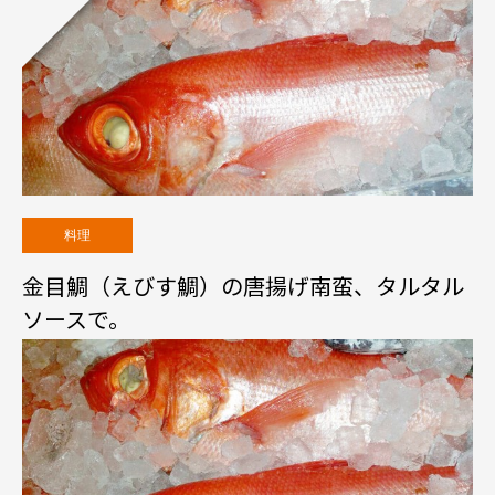
料理
金目鯛（えびす鯛）の唐揚げ南蛮、タルタル
ソースで。