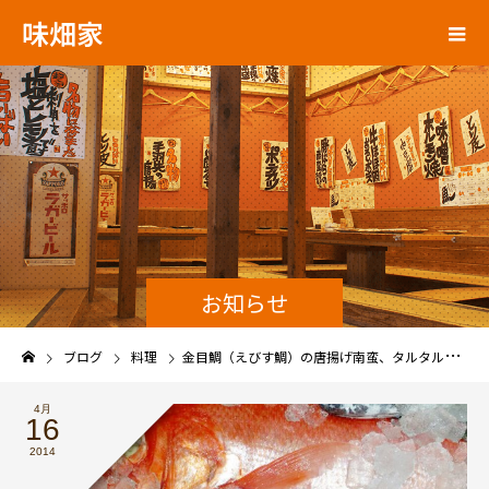
味畑家
お知らせ
ブログ
料理
金目鯛（えびす鯛）の唐揚げ南蛮、タルタルソースで。
4月
16
2014