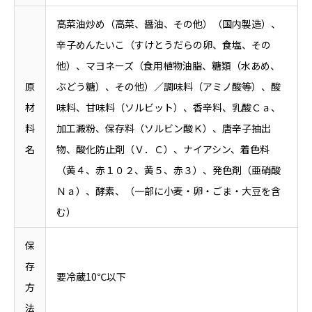
高菜油炒め（高菜、醤油、その他）（国内製造）、
辛子めんたいこ（すけとうだらの卵、食塩、その
他）、マヨネーズ（食用植物油脂、糖類（水あめ、
原
ぶどう糖）、その他）／調味料（アミノ酸等）、酸
材
味料、甘味料（ソルビット）、香辛料、乳酸Ｃａ、
料
加工澱粉、保存料（ソルビン酸Ｋ）、唐辛子抽出
名
物、酸化防止剤（Ｖ．Ｃ）、ナイアシン、着色料
（黄４、赤１０２、黄５、赤３）、発色剤（亜硝酸
Ｎａ）、酵素、（一部に小麦・卵・ごま・大豆を含
む）
保
存
要冷蔵10℃以下
方
法