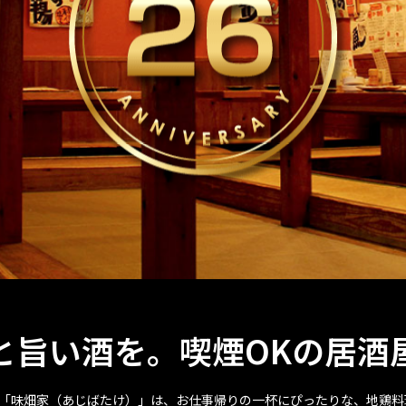
と旨い酒を。喫煙OKの居酒
。「味畑家（あじばたけ）」は、お仕事帰りの一杯にぴったりな、地鶏料