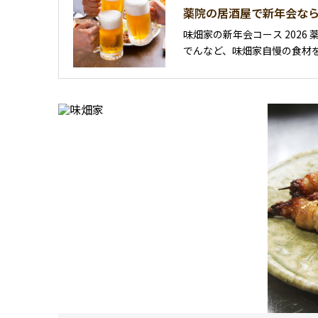
薬院の居酒屋で新年会なら
味畑家の新年会コース 2026 薬院駅徒歩3分、全席喫煙可能な居酒屋「味畑家」で、新年の幕開けを祝う宴はいかがでしょうか。地鶏、鮮魚、雷山豚、京風お