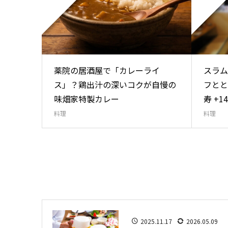
薬院の居酒屋で「カレーライ
スラム
ス」？鶏出汁の深いコクが自慢の
フとと
味畑家特製カレー
寿 +1
料理
料理
2025.11.17
2026.05.09