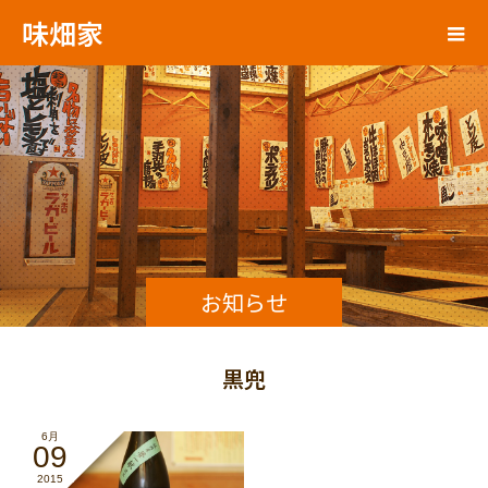
味畑家
お知らせ
黒兜
6月
09
2015