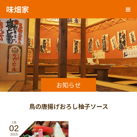
味畑家
お知らせ
鳥の唐揚げおろし柚子ソース
7月
02
2015