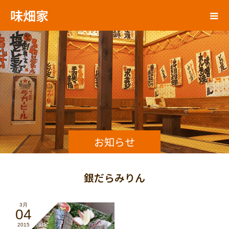
味畑家
お知らせ
銀だらみりん
3月
04
2015