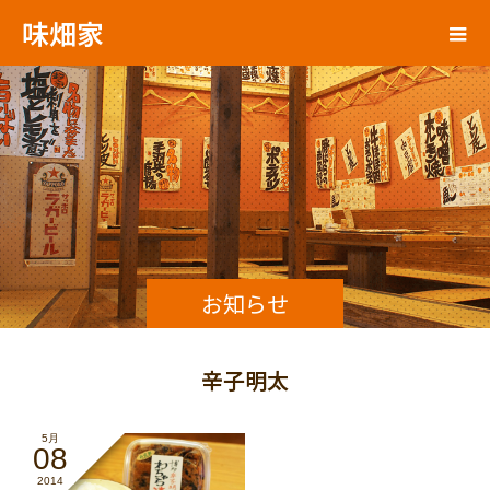
味畑家
お知らせ
辛子明太
5月
08
2014