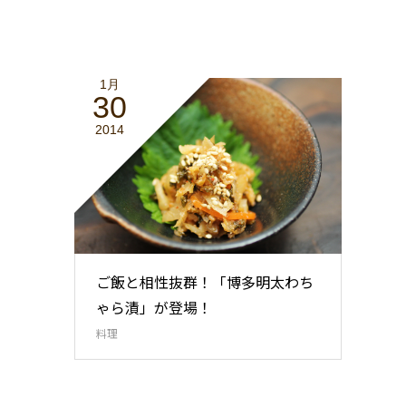
1月
30
2014
ご飯と相性抜群！「博多明太わち
ゃら漬」が登場！
料理