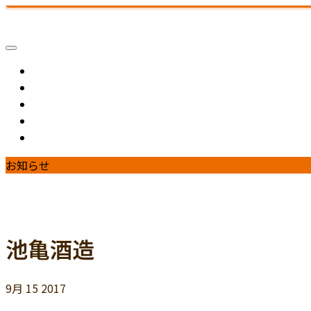
味畑家
ホーム
メニュー
お店のご案内
お取り寄せ
ご予約・お問い合わせ
お知らせ
池亀酒造
9月
15
2017