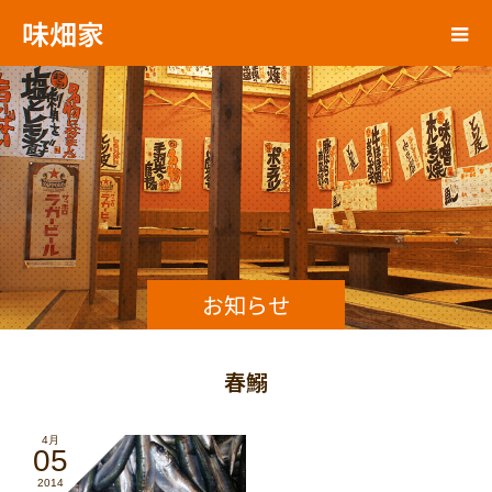
味畑家
お知らせ
春鰯
4月
05
2014