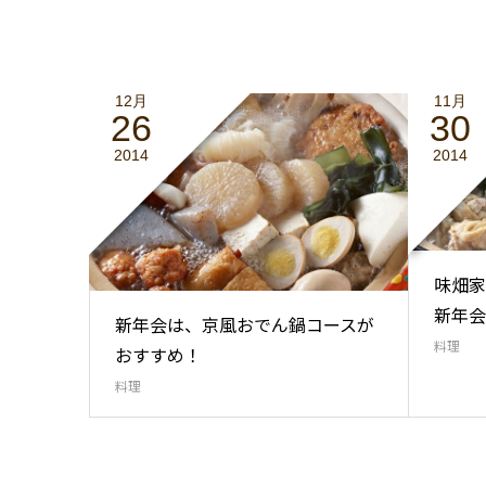
12月
11月
26
30
2014
2014
味畑家
新年会
新年会は、京風おでん鍋コースが
料理
おすすめ！
料理