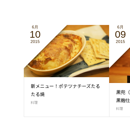
6月
6月
10
09
2015
2015
新メニュー！ポテツナチーズたる
黒兜（
たる焼
黒麹仕
料理
料理