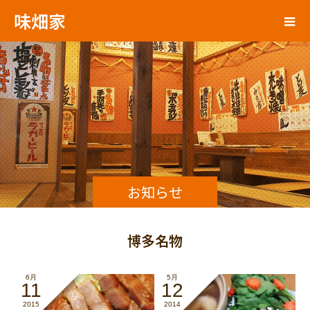
味畑家
お知らせ
博多名物
6月
5月
11
12
2015
2014