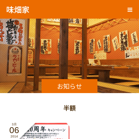
味畑家
お知らせ
半額
3月
06
2014