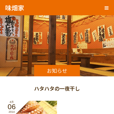
味畑家
お知らせ
ハタハタの一夜干し
4月
06
2014