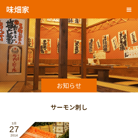
味畑家
お知らせ
サーモン刺し
3月
27
2014