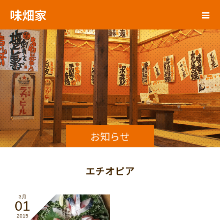
味畑家
お知らせ
エチオピア
3月
01
2015