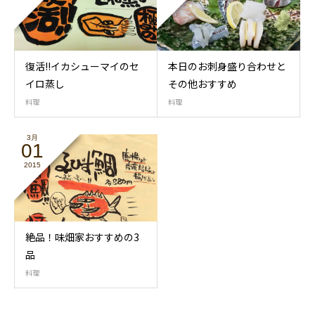
復活!!イカシューマイのセ
本日のお刺身盛り合わせと
イロ蒸し
その他おすすめ
料理
料理
3月
01
2015
絶品！味畑家おすすめの3
品
料理