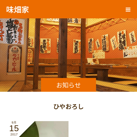
味畑家
お知らせ
ひやおろし
9月
15
2017