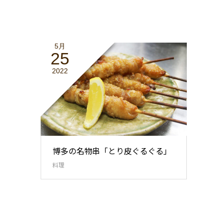
5月
25
2022
博多の名物串「とり皮ぐるぐる」
料理