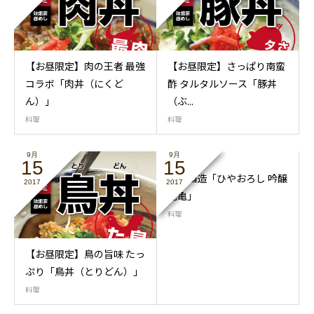
【お昼限定】肉の王者 最強
【お昼限定】さっぱり南蛮
コラボ「肉丼（にくど
酢 タルタルソース「豚丼
ん）」
（ぶ...
料理
料理
9月
9月
15
15
池亀酒造「ひやおろし 吟醸
2017
2017
池亀」
料理
【お昼限定】鳥の旨味 たっ
ぷり「鳥丼（とりどん）」
料理