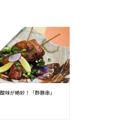
酸味が絶妙！「酢豚串」