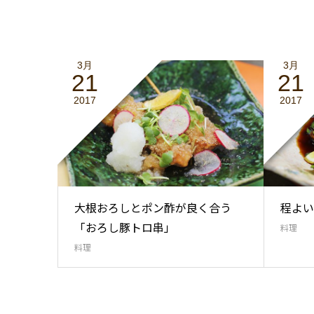
3月
3月
21
21
2017
2017
大根おろしとポン酢が良く合う
程よい
「おろし豚トロ串」
料理
料理