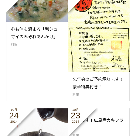
心も体も温まる「蟹シュー
マイのみぞれあんかけ」
料理
忘年会のご予約承ります！
豪華特典付き！
料理
10月
10月
24
23
秋を食す！広島産カキフラ
2014
2014
イ
料理