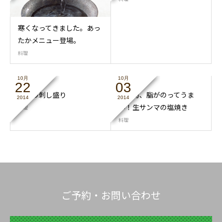
寒くなってきました。あっ
たかメニュー登場。
料理
10月
10月
22
03
本日の刺し盛り
今が旬、脂がのってうま
2014
2014
い！生サンマの塩焼き
料理
料理
ご予約・お問い合わせ