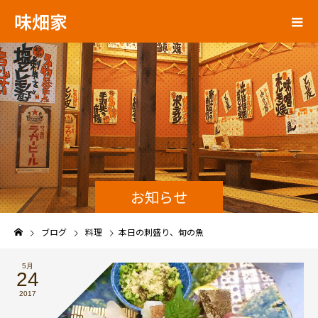
味畑家
お知らせ
ブログ
料理
本日の刺盛り、旬の魚
5月
24
2017