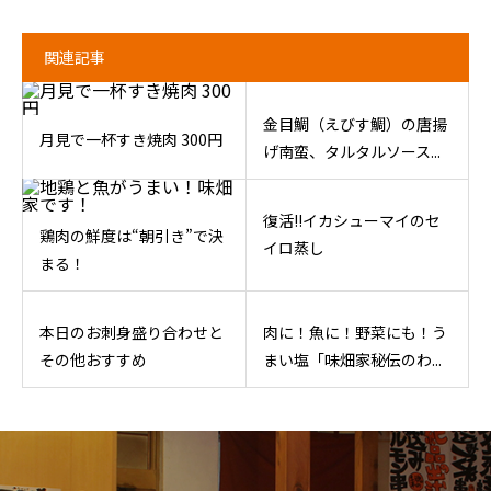
関連記事
金目鯛（えびす鯛）の唐揚
月見で一杯すき焼肉 300円
げ南蛮、タルタルソース...
復活!!イカシューマイのセ
鶏肉の鮮度は“朝引き”で決
イロ蒸し
まる！
本日のお刺身盛り合わせと
肉に！魚に！野菜にも！う
その他おすすめ
まい塩「味畑家秘伝のわ...