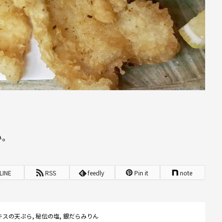
い。
LINE
RSS
feedly
Pin it
note
キスの天ぷら
,
秘伝の塩
,
銀だらみりん