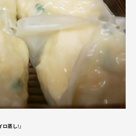
イロ蒸し
!」