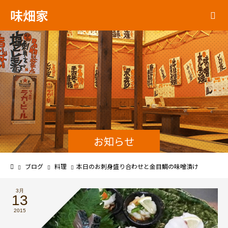
味畑家
お知らせ
ブログ
料理
本日のお刺身盛り合わせと金目鯛の味噌漬け
3月
13
2015