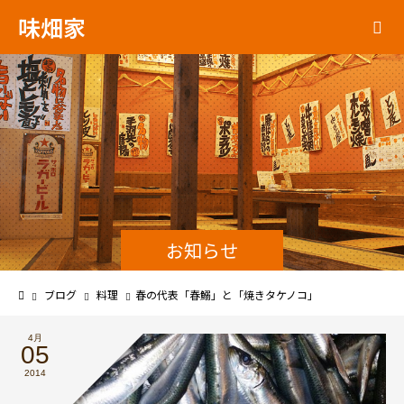
味畑家
お知らせ
ブログ
料理
春の代表「春鰯」と「焼きタケノコ」
4月
05
2014