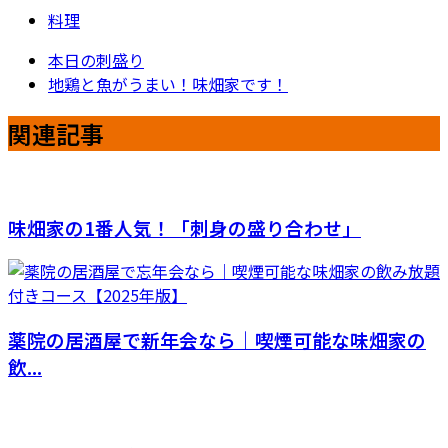
料理
本日の刺盛り
地鶏と魚がうまい！味畑家です！
関連記事
味畑家の1番人気！「刺身の盛り合わせ」
薬院の居酒屋で新年会なら｜喫煙可能な味畑家の
飲...