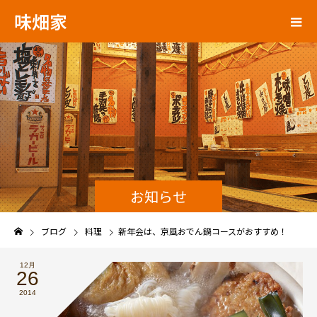
味畑家
お知らせ
ブログ
料理
新年会は、京風おでん鍋コースがおすすめ！
12月
26
2014