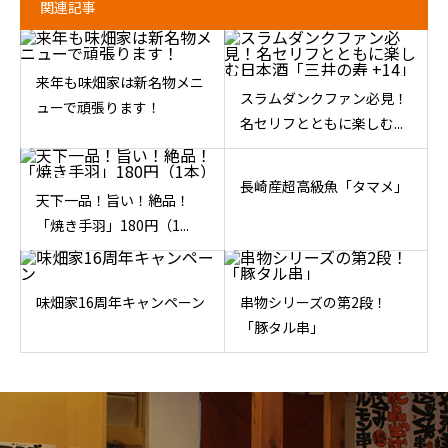
関連記事
来年も味畑家は新名物メニ
スラムダンクファン必見！
ューで頑張ります！
名セリフとともに楽しむ...
長崎産超高級魚「タマメ」
天下一品！旨い！絶品！
「焼き手羽」180円（1...
味畑家16周年キャンペーン
串物シリーズの第2段！
「豚タル串」