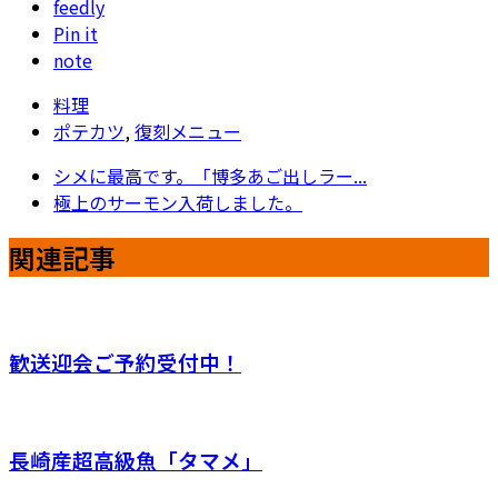
feedly
Pin it
note
料理
ポテカツ
,
復刻メニュー
シメに最高です。「博多あご出しラー...
極上のサーモン入荷しました。
関連記事
歓送迎会ご予約受付中！
長崎産超高級魚「タマメ」