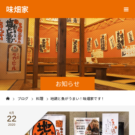
味畑家
お知らせ
ブログ
料理
地鶏と魚がうまい！味畑家です！
6月
22
2020