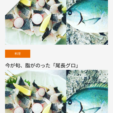
料理
今が旬、脂がのった「尾長グロ」