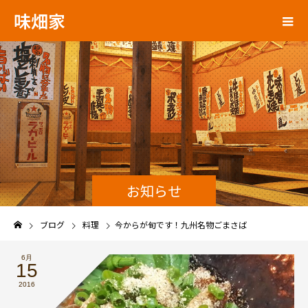
味畑家
お知らせ
ブログ
料理
今からが旬です！九州名物ごまさば
6月
15
2016