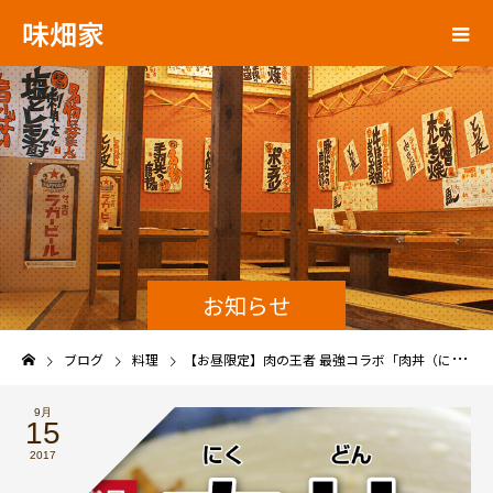
味畑家
お知らせ
ブログ
料理
【お昼限定】肉の王者 最強コラボ「肉丼（にくどん）」
9月
15
2017